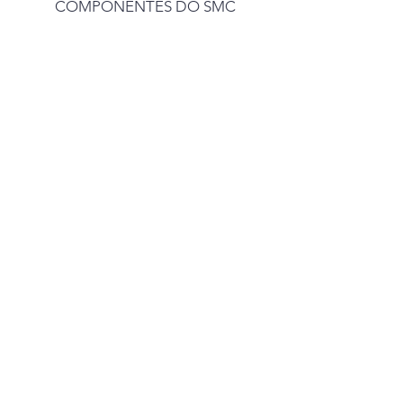
COMPONENTES DO SMC
FMIC
Fundo Municipal de Incentivo à Cultura
conCULT_rsl
Conferência Municipal de Cultura
CMPC
Conselho Municipal de Política Cultural
PMC
Plano Municipal de Cultura