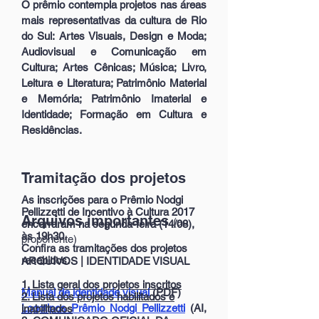
O prêmio contempla projetos nas áreas
mais representativas da cultura de Rio
do Sul: Artes Visuais, Design e Moda;
Audiovisual e Comunicação em
Cultura; Artes Cênicas; Música; Livro,
Leitura e Literatura; Patrimônio Material
e Memória; Patrimônio Imaterial e
Identidade; Formação em Cultura e
Residências.
Tramitação dos projetos
As inscrições para o Prêmio Nodgi
Pellizzetti de Incentivo à Cultura 2017
Arquivos importantes
(ao
encerraram na segunda-feira (14/08),
às 19h30.
proponente)
Confira as tramitações dos projetos
recebidos.
ARQUIVOS | IDENTIDADE VISUAL
1. Lista geral dos projetos inscritos
Manual de identidade visual
(PDF)
2. Lista dos projetos habilitados e
Logotipos Prêmio Nodgi Pellizzetti
(AI,
inabilitados