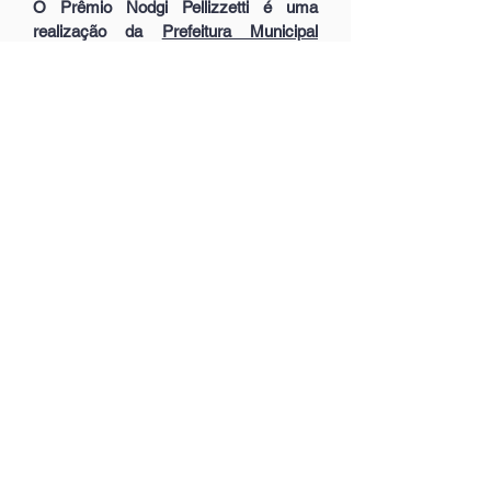
O Prêmio Nodgi Pellizzetti é uma
realização da
Prefeitura Municipal
através da
Fundação Cultural de Rio do
Sul
, em consonância com o Conselho
Municipal de Política Cutural, que
entende que a produção e contribuição
dos agentes culturais e artistas locais
para o desenvolvimento da cidade
precisa ser reconhecida e
potencializada por meio de programas
públicos.
EDITAL DO PRÊMIO NODGI
PELLIZZETTI DE INCENTIVO À
CULTURA 2017
[.PDF] - Publicação com o Edital,
Anexo 1 e informações extras.
Portaria que altera as datas de
inscrições