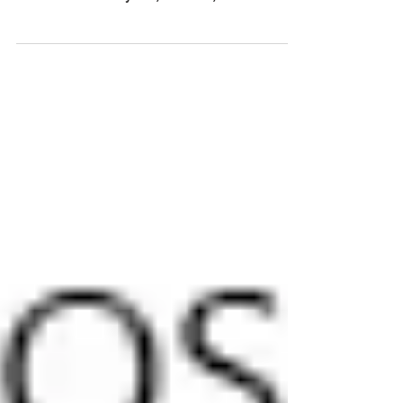
Fundo Municipal de Cultura de 2016. O prefeito
Garibaldi Antônio Ayroso, o Gariba, assinou o...