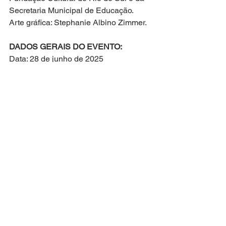
Secretaria Municipal de Educação. 
Arte gráfica: Stephanie Albino Zimmer.
DADOS GERAIS DO EVENTO:
Data: 28 de junho de 2025
Horário: 15 horas
Local: Fundação Cultural de Rio do Sul.
Endereço: Rua Ruy Barbosa, 204, 
Budag – Rio do Sul – SC
Classificação: Livre.
Indicação literária: A partir de 5 anos 
(leitor iniciante), e leitura compartilhada 
para toda a infância.