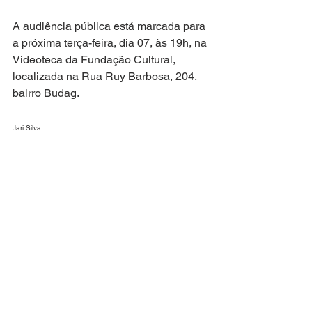
A audiência pública está marcada para 
a próxima terça-feira, dia 07, às 19h, na 
Videoteca da Fundação Cultural, 
localizada na Rua Ruy Barbosa, 204, 
bairro Budag.
Jari Silva
Equipe de Comunicação
Fundação Cultural de Rio do Sul
(47) 3521 7702
Ver tudo
Posts recentes