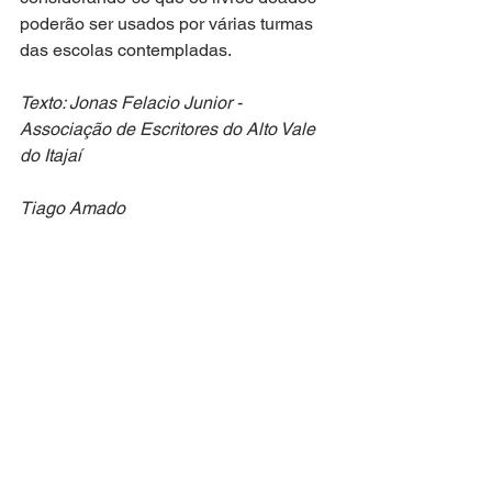
poderão ser usados por várias turmas 
das escolas contempladas.
Texto: Jonas Felacio Junior - 
Associação de Escritores do Alto Vale 
do Itajaí
Tiago Amado
Equipe de Comunicação
Fundação Cultural de Rio do Sul
(47) 3521 7702 / 98806 6114
Ver tudo
Posts recentes