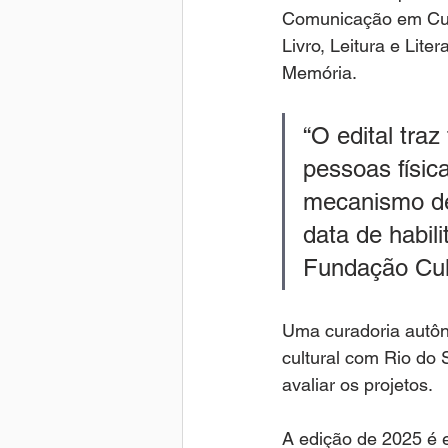
Comunicação em Cult
Livro, Leitura e Lite
Memória.
“O edital tra
pessoas físi
mecanismo de 
data de habil
Fundação Cult
Uma curadoria autôno
cultural com Rio do 
avaliar os projetos.
A edição de 2025 é 