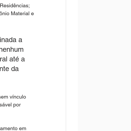
Residências; 
ônio Material e 
inada a 
 nenhum 
al até a 
nte da 
sem vínculo 
sável por 
nçamento em 