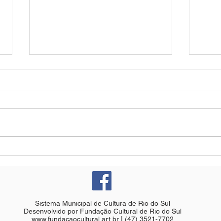
PNAB - Ciclo 2: edital de
Pror
fomento à cultura recebe 30
insc
inscrições em Rio do Sul
em R
Sistema Municipal de Cultura de Rio do Sul
Desenvolvido por Fundação Cultural de Rio do Sul
www.fundacaocultural.art.br
| (47) 3521-7702