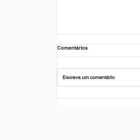
Comentários
Escreva um comentário
Fundação Cultural divulga
resultado preliminar de
seleção da PNAB - Ciclo 2
em Rio do Sul