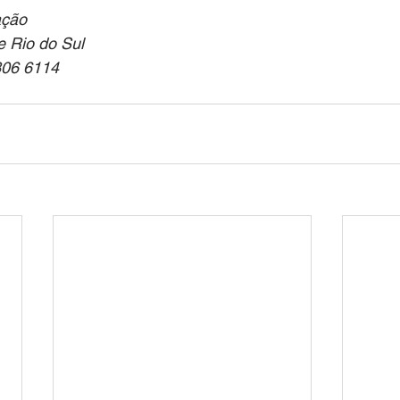
ação
e Rio do Sul
806 6114