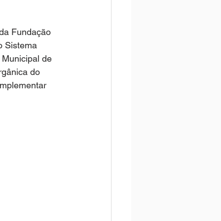
s da Fundação 
do Sistema 
 Municipal de 
rgânica do 
omplementar 