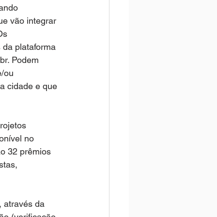
nando 
ue vão integrar 
Os 
 da plataforma 
br. Podem 
e/ou 
a cidade e que 
rojetos 
onível no 
ão 32 prêmios 
stas, 
 através da 
ão (verificação 