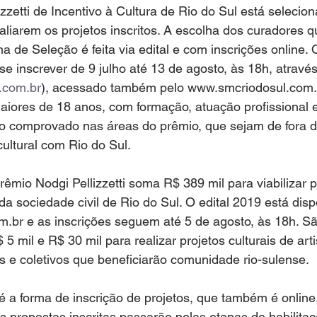
zzetti de Incentivo à Cultura de Rio do Sul está selecio
aliarem os projetos inscritos. A escolha dos curadores q
de Seleção é feita via edital e com inscrições online. 
e inscrever de 9 julho até 13 de agosto, às 18h, através
.com.br
), acessado também pelo www.smcriodosul.com.
aiores de 18 anos, com formação, atuação profissional 
o comprovado nas áreas do prêmio, que sejam de fora d
ultural com Rio do Sul.
rêmio Nodgi Pellizzetti soma R$ 389 mil para viabilizar p
s da sociedade civil de Rio do Sul. O edital 2019 está disp
.br e as inscrições seguem até 5 de agosto, às 18h. S
5 mil e R$ 30 mil para realizar projetos culturais de arti
s e coletivos que beneficiarão comunidade rio-sulense.
a forma de inscrição de projetos, que também é online,
s propostas inscritas passarão pelas etapas de habilitaç