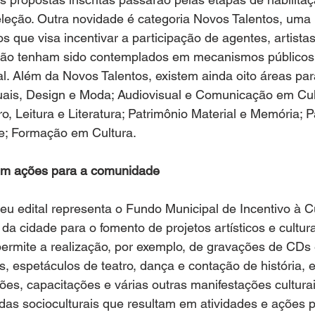
leção. Outra novidade é categoria Novos Talentos, uma 
os que visa incentivar a participação de agentes, artista
 não tenham sido contemplados em mecanismos públicos
al. Além da Novos Talentos, existem ainda oito áreas par
uais, Design e Moda; Audiovisual e Comunicação em Cult
o, Leitura e Literatura; Patrimônio Material e Memória; P
de; Formação em Cultura.
 em ações para a comunidade
u edital representa o Fundo Municipal de Incentivo à Cu
da cidade para o fomento de projetos artísticos e cultur
 permite a realização, por exemplo, de gravações de CDs 
s, espetáculos de teatro, dança e contação de história, 
ções, capacitações e várias outras manifestações culturai
as socioculturais que resultam em atividades e ações p