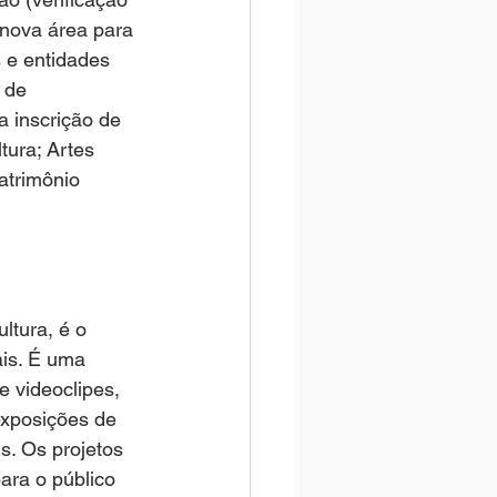
nova área para 
s e entidades 
 de 
a inscrição de 
ura; Artes 
atrimônio 
ltura, é o 
ais. É uma 
e videoclipes, 
exposições de 
s. Os projetos 
ara o público 