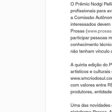
O Prêmio Nodgi Pelli
profissionais para av
a Comissão Autônoma 
interessados devem s
Prosas (
www.prosas
participar pessoas m
conhecimento técnic
não tenham vínculo c
A quinta edição do P
artísticos e culturai
www.smcriodosul.com
com valores entre R$ 
produtores, entidade
Uma das novidades é 
plataforma Prosas. A