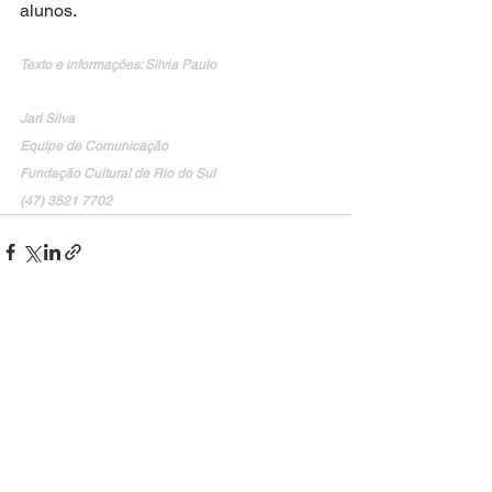
alunos. 
Texto e informações: Silvia Paulo
Jari Silva
Equipe de Comunicação
Fundação Cultural de Rio do Sul
(47) 3521 7702
Ver tudo
Posts recentes