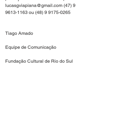
lucasgviapiana@gmail.com (47) 9 
9613-1163 ou (48) 9 9175-0265
Tiago Amado
Equipe de Comunicação
Fundação Cultural de Rio do Sul
(47) 3521 7702 / 98806 6114
#projeto
#artesvisuais
#artescênicas
#música
Ver tudo
Posts recentes