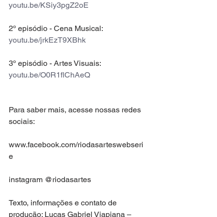
youtu.be/KSiy3pgZ2oE
2º episódio - Cena Musical: 
youtu.be/jrkEzT9XBhk
3º episódio - Artes Visuais: 
youtu.be/O0R1flChAeQ
Para saber mais, acesse nossas redes 
sociais:
www.facebook.com/riodasarteswebseri
e
instagram @riodasartes
Texto, informações e contato de 
produção: Lucas Gabriel Viapiana – 