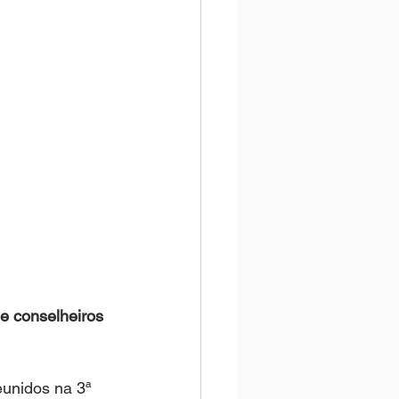
de conselheiros
eunidos na 3ª 