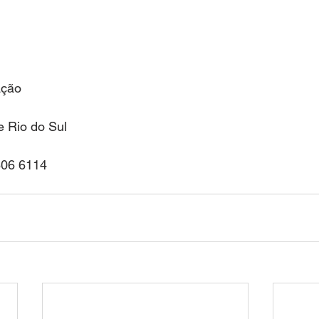
ação
e Rio do Sul
806 6114