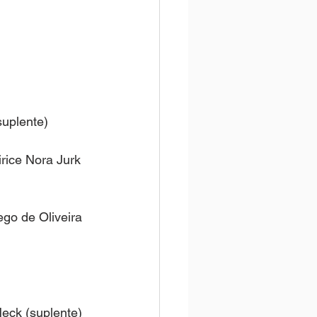
suplente)
irice Nora Jurk 
go de Oliveira 
 Heck (suplente)