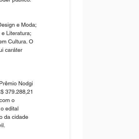
 Design e Moda; 
e Literatura; 
em Cultura. O 
i caráter 
 Prêmio Nodgi 
 R$ 379.288,21 
 com o 
o edital 
o da cidade 
il.