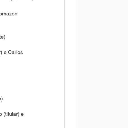
Tomazoni 
te)
) e Carlos 
e)
(titular) e 