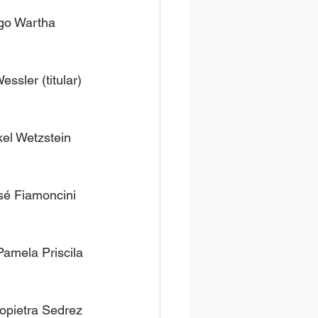
igo Wartha 
sler (titular) 
kel Wetzstein 
é Fiamoncini 
Pamela Priscila 
topietra Sedrez 