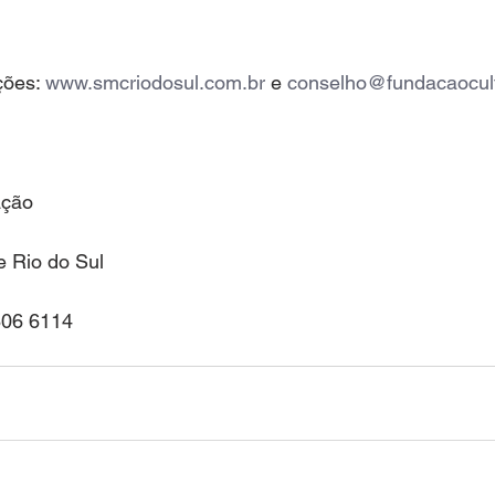
ções: 
www.smcriodosul.com.br
 e 
conselho@fundacaocultu
ação
e Rio do Sul
806 6114