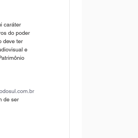
 caráter 
bros do poder 
 deve ter 
diovisual e 
Patrimônio 
odosul.com.br
m de ser 