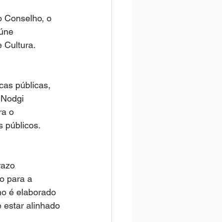
o Conselho, o 
úne 
 Cultura.
cas públicas, 
 Nodgi 
ra o 
s públicos.
razo 
o para a 
ano é elaborado 
 estar alinhado 