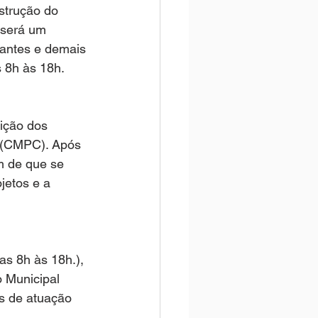
strução do 
 será um 
dantes e demais 
s 8h às 18h.
eição dos 
l (CMPC). Após 
m de que se 
jetos e a 
as 8h às 18h.), 
 Municipal 
s de atuação 