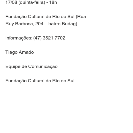
17/08 (quinta-feira) - 18h
Fundação Cultural de Rio do Sul (Rua 
Ruy Barbosa, 204 – bairro Budag)
Informações: (47) 3521 7702
Tiago Amado
Equipe de Comunicação
Fundação Cultural de Rio do Sul
(47) 3521 7702 / 8806 6114
#prêmio
#projetos
#inscritos
#proponentes
#atopúblico